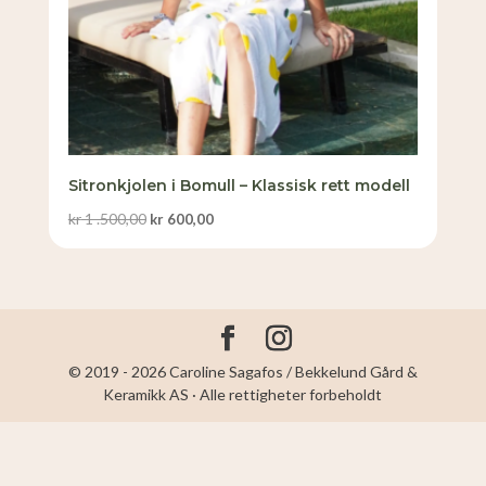
Sitronkjolen i Bomull – Klassisk rett modell
Opprinnelig
Nåværende
kr
1 .500,00
kr
600,00
pris
pris
var:
er:
kr 1
kr 600,00.
.500,00.
© 2019 - 2026 Caroline Sagafos / Bekkelund Gård &
Keramikk AS · Alle rettigheter forbeholdt