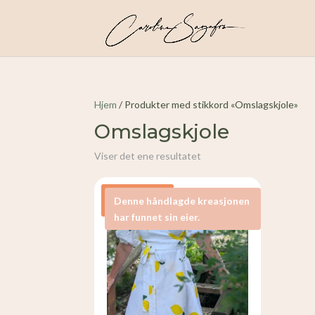
Hjem
/ Produkter med stikkord «Omslagskjole»
Omslagskjole
Viser det ene resultatet
Tilbud!
Denne håndlagde kreasjonen
har funnet sin eier.