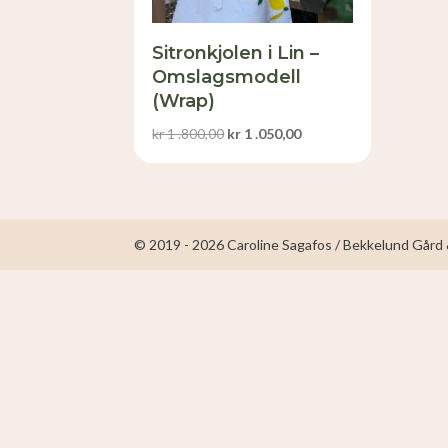
Sitronkjolen i Lin –
Omslagsmodell
(Wrap)
Opprinnelig
Nåværende
kr
1 .800,00
kr
1 .050,00
pris
pris
var:
er:
kr 1
kr 1
.800,00.
.050,00.
© 2019 - 2026 Caroline Sagafos / Bekkelund Gård &