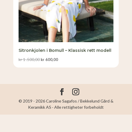
Sitronkjolen i Bomull – Klassisk rett modell
Opprinnelig
Nåværende
kr
1 .500,00
kr
600,00
pris
pris
var:
er:
kr 1
kr 600,00.
.500,00.
© 2019 - 2026 Caroline Sagafos / Bekkelund Gård &
Keramikk AS · Alle rettigheter forbeholdt