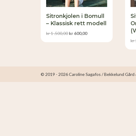
Sitronkjolen i Bomull
Si
– Klassisk rett modell
O
(
Opprinnelig
Nåværende
kr
1 .500,00
kr
600,00
pris
pris
kr
var:
er:
kr 1
kr 600,00.
.500,00.
© 2019 - 2026 Caroline Sagafos / Bekkelund Gård &