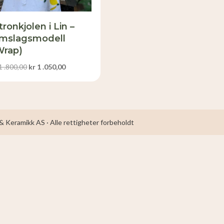
tronkjolen i Lin –
mslagsmodell
Wrap)
Opprinnelig
Nåværende
1 .800,00
kr
1 .050,00
pris
pris
var:
er:
kr 1
kr 1
.800,00.
.050,00.
 Keramikk AS · Alle rettigheter forbeholdt